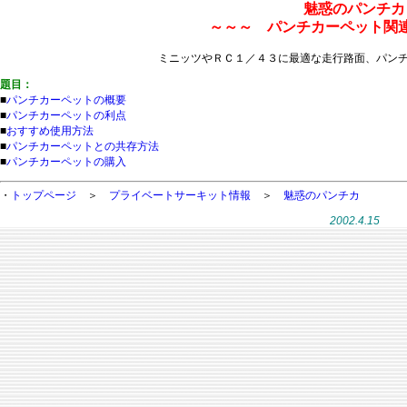
魅惑のパンチカ
～～～ パンチカーペット関
ミニッツやＲＣ１／４３に最適な走行路面、パン
題目：
■
パンチカーペットの概要
■
パンチカーペットの利点
■
おすすめ使用方法
■
パンチカーペットとの共存方法
■
パンチカーペットの購入
・
トップページ
＞
プライベートサーキット情報
＞
魅惑のパンチカ
2002.4.15