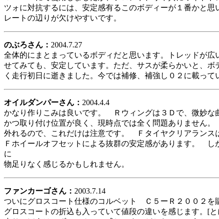
ツォに対抗するには、安定感有るこのボディーが１番かと思
レートの辺りが欠けやすいです。
のぶろさん：
2004.7.27
全体的にまとまっているボディだと思います。トレッドが広
せてみても、安定しています。ただ、サスが柔らかいと、ボ
く走行初日に逝きました。今では補修、補強し０２に載って
オイルダンパーさん：
2004.4.4
かなり作りこみは良いです。 Ｒウィングは３Ｄで、微妙な
かつ取り付け位置が良く、現時点では全く問題ありません。
外れるので、これだけは注意です。 Ｆタイヤクリアランス
Ｆホイールオフセットによる抜群の安定感があります。 し
に
物足りなく感じるかもしれません。
ファンカーゴさん：
2003.7.14
ついにグロスコート仕様のコルベット Ｃ５ーＲ２００２を
グロスコートの折込も入っていて値段の違いを感じます。[と