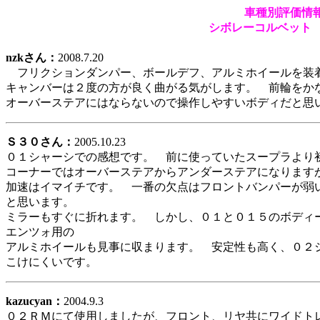
車種別評価情
シボレーコルベット 
nzkさん：
2008.7.20
フリクションダンパー、ボールデフ、アルミホイールを装
キャンバーは２度の方が良く曲がる気がします。 前輪をか
オーバーステアにはならないので操作しやすいボディだと思
Ｓ３０さん：
2005.10.23
０１シャーシでの感想です。 前に使っていたスープラより
コーナーではオーバーステアからアンダーステアになります
加速はイマイチです。 一番の欠点はフロントバンパーが弱
と思います。
ミラーもすぐに折れます。 しかし、０１と０１５のボディ
エンツォ用の
アルミホイールも見事に収まります。 安定性も高く、０２
こけにくいです。
kazucyan：
2004.9.3
０２ＲＭにて使用しましたが、フロント、リヤ共にワイドト