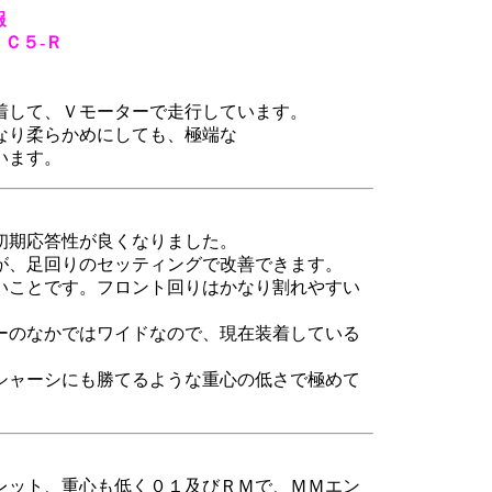
報
Ｃ５-Ｒ
着して、Ｖモーターで走行しています。
なり柔らかめにしても、極端な
います。
初期応答性が良くなりました。
が、足回りのセッティングで改善できます。
いことです。フロント回りはかなり割れやすい
ーのなかではワイドなので、現在装着している
シャーシにも勝てるような重心の低さで極めて
レット、重心も低く０１及びＲＭで、ＭＭエン