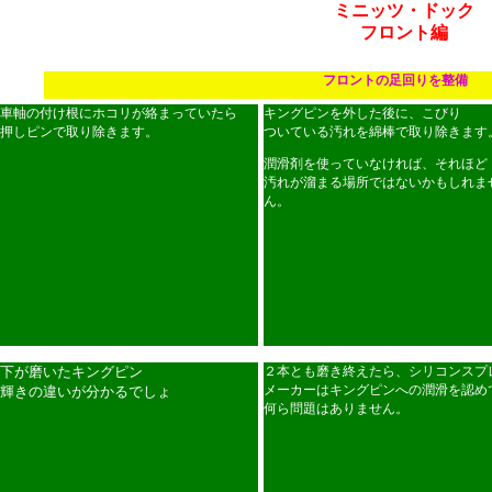
ミニッツ・ドック
フロント編
フロントの足回りを整備
車軸の付け根にホコリが絡まっていたら
キングピンを外した後に、こびり
押しピンで取り除きます。
ついている汚れを綿棒で取り除きます
潤滑剤を使っていなければ、それほど
汚れが溜まる場所ではないかもしれま
ん。
下が磨いたキングピン
２本とも磨き終えたら、シリコンスプ
メーカーはキングピンへの潤滑を認め
輝きの違いが分かるでしょ
何ら問題はありません。