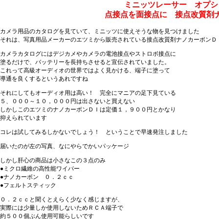
ミニッツレーサー オプシ
点接点を面接点に 接点改質剤
カメラ用品のカタログを見ていて、ミニッツに使えそうな物を見つけました
それは、写真用品メーカーのエツミから販売されている接点改質剤ナノカーボンＤ
カメラカタログにはデジカメやカメラの電池接点やストロボ接点に
塗るだけで、バッテリーを長持ちさせると宣伝されていました。
これって高級オーディオの世界ではよく見かける、端子に塗って
導通を良くするというあれですね
それにしてもオーディオ用は高い！ 完全にマニアの足下見ている
５、０００～１０，０００円は出さないと買えない
しかしこのエツミのナノカーボンＤＩは定価１，９００円とかなり
抑えられています
コレは試してみるしかないでしょう！ ということで早速発注しました
届いたのが左の写真、なにやらでかいパッケージ
しかし肝心の商品は小さなこの３点のみ
●ミクロ繊維の高性能ワイパー
●ナノカーボン ０．２ｃｃ
●フェルトスティック
０．２ｃｃと聞くとえらく少なく感じますが、
実際には少量しか使用しないためＲＣＡ端子で
約５００個ぶん使用可能らしいです