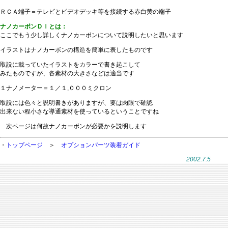
ＲＣＡ端子＝テレビとビデオデッキ等を接続する赤白黄の端子
ナノカーボンＤＩとは：
ここでもう少し詳しくナノカーボンについて説明したいと思います
イラストはナノカーボンの構造を簡単に表したものです
取説に載っていたイラストをカラーで書き起こして
みたものですが、各素材の大きさなどは適当です
１ナノメーター＝１／１,０００ミクロン
取説には色々と説明書きがありますが、要は肉眼で確認
出来ない程小さな導通素材を使っているということですね
次ページは何故ナノカーボンが必要かを説明します
・
トップページ
＞
オプションパーツ装着ガイド
2002.7.5