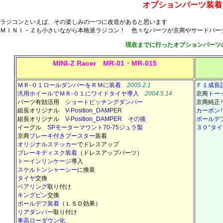
オプションパーツ装着
ラジコンといえば、その楽しみの一つに改造があると思います
ＭＩＮＩ－Ｚも小さいながら本格派ラジコン！ 色々なパーツが京商やサードパー
現在までに行ったオプションパーツ
MINI-Z Racer MR-01・MR-015
ＭＲ-０１ロールダンパーをＲＭに装着
2005.2.1
Ｆ１成長記
汎用ホイールでＭＲ-０１にワイドタイヤ導入
2004.5.14
京商
トー
パーツ有効活用
ショートピッチングダンパー
京商純正
組長オリジナル
V-Position_DAMPER
カーボン
組長オリジナル
V-Position_DAMPER その後
ボールデ
イーグル
SPモーターマウント70-75ジュラ製
３０°タ
京商
ブレーキ付きブースター
装着
オリジナルステッカー
でドレスアップ
ブレーキディスク装着
（ドレスアップパーツ）
トーインリンケージ
導入
スケルトンシャーシー
に換装
タイヤ
交換
ベアリング
取り付け
キングピン
交換
ボールデフ装着
（ＬＳＤ効果）
リアダンパー
取り付け
車高ローダウン化