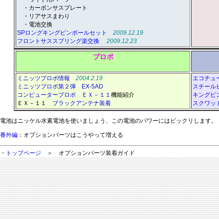
＿
・カーボンサスプレート
＿
・リアサスまわり
＿
・電池交換
SPロングキングピンボールセット
2009.12.19
フロントサススプリング楽交換
2009.12.23
プロポ
ミニッツプロポ情報
2004.2.19
エコチュ
ミニッツプロポ第２弾 EX-5AD
スチール
コンピュータープロポ ＥＸ－１１
機能紹介
キングピ
ＥＸ－１１
ブラックアンテナ装着
スクワッ
電池はニッケル水素電池を使いましょう、この電池のパワーにはビックリします。
番外編
：オプションパーツはこうやって増える
・
トップページ
＞ オプションパーツ装着ガイド