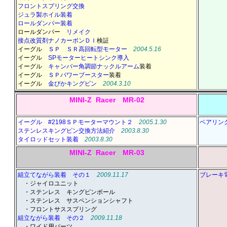
フロントスプリング交換
ジュラ製ホイル装着
ロールダンパー装着
ロールダンパー
リメイク
接点改質剤ナノカーボンＤＩ
検証
イーグル
ＳＰ ＳＲ高回転型モーター
2004.5.16
イーグル
SPモーターヒートシンク導入
イーグル
キャンバー角調節ナックルアーム
装着
イーグル
ＳＰパワーブースター
装着
イーグル
金ぴかキングピン
2004.3.10
MINI-Z
_
Racer MR-02
イーグル #2198ＳＰモーターマウント２
2005.1.30
ベアリン
ステンレスキングピン交換方法紹介
2003.8.30
タイロッドセット装着
2003.8.30
MINI-Z
_
Racer MR-03
組立てながら装着 その１
2009.11.17
ブレーキ
＿
・ジャイロユニット
＿
・ステンレス キングピンボール
＿
・ステンレス サスペンションシャフト
＿
・フロントサススプリング
組立ながら装着 その２
2009.11.18
＿
・ワイド用パーツ