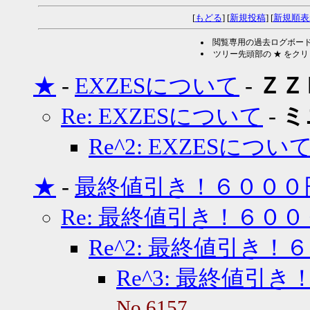
[
もどる
] [
新規投稿
] [
新規順表
閲覧専用の過去ログボー
ツリー先頭部の ★ をク
★
-
EXZESについて
-
ＺＺ
Re: EXZESについて
-
ミ
Re^2: EXZESについ
★
-
最終値引き！６０００
Re: 最終値引き！６０
Re^2: 最終値引き！
Re^3: 最終値引
No.6157