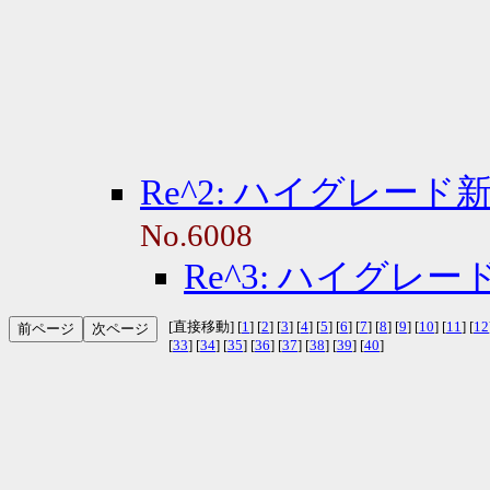
Re^2: ハイグレード
No.6008
Re^3: ハイグレ
[直接移動] [
1
] [
2
] [
3
] [
4
] [
5
] [
6
] [
7
] [
8
] [
9
] [
10
] [
11
] [
12
[
33
] [
34
] [
35
] [
36
] [
37
] [
38
] [
39
] [
40
]