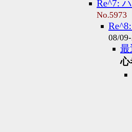
Re^7
No.5973
Re^
08/09
最
心