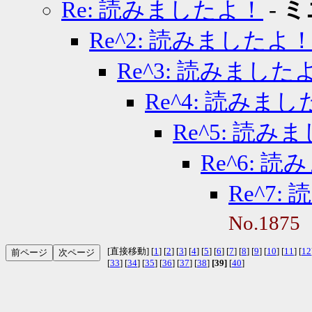
Re: 読みましたよ！
-
ミ
Re^2: 読みましたよ
Re^3: 読みました
Re^4: 読みま
Re^5: 読み
Re^6: 
Re^7
No.1875
[直接移動] [
1
] [
2
] [
3
] [
4
] [
5
] [
6
] [
7
] [
8
] [
9
] [
10
] [
11
] [
12
[
33
] [
34
] [
35
] [
36
] [
37
] [
38
]
[39]
[
40
]