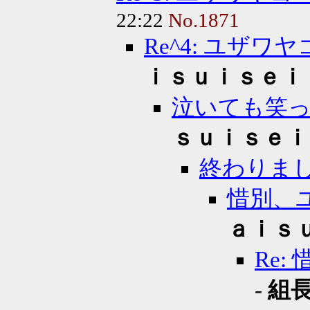
22:22
No.1871
Re^4: ユザ
ｉｓｕｉｓｅｉ
泣いても笑
ｓｕｉｓｅｉ
終わりま
惜別、
ａｉｓ
Re
-
組