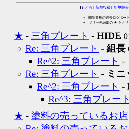
[
もどる
] [
新規投稿
] [
新規順表
閲覧専用の過去ログボー
ツリー先頭部の ★ をク
★
-
三角プレート
-
HIDE
0
Re: 三角プレート
-
組長
Re^2: 三角プレート
-
Re: 三角プレート
-
ミニ
Re^2: 三角プレート
-
Re^3: 三角プレー
★
-
塗料の売っているお店
Re: 塗料の売っている