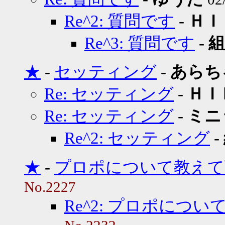
Re^2: 質問です
-
ＨＩ
Re^3: 質問です
-
組
★
-
セッティング
-
あらち
Re: セッティング
-
ＨＩ
Re: セッティング
-
ミニ
Re^2: セッティング
-
★
-
プロポについて教えて
No.2227
Re^2: プロポにつ