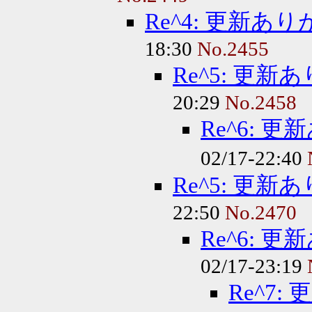
Re^4: 更新
18:30
No.2455
Re^5: 更
20:29
No.2458
Re^6:
02/17-22:40
Re^5: 更
22:50
No.2470
Re^6:
02/17-23:19
Re^7