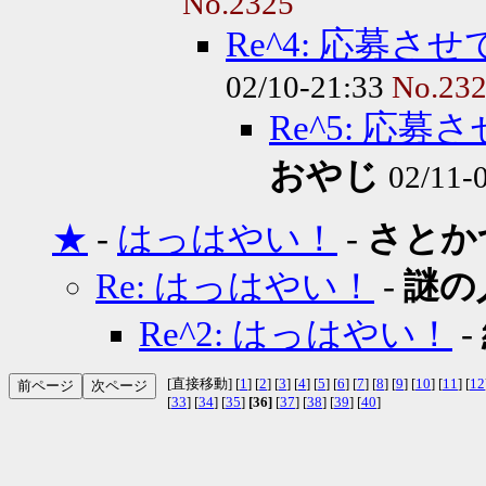
No.2325
Re^4: 応募
02/10-21:33
No.23
Re^5: 応
おやじ
02/11-
★
-
はっはやい！
-
さとか
Re: はっはやい！
-
謎の
Re^2: はっはやい！
-
[直接移動] [
1
] [
2
] [
3
] [
4
] [
5
] [
6
] [
7
] [
8
] [
9
] [
10
] [
11
] [
12
[
33
] [
34
] [
35
]
[36]
[
37
] [
38
] [
39
] [
40
]