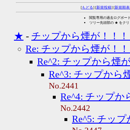
[
もどる
] [
新規投稿
] [
新規順表
閲覧専用の過去ログボー
ツリー先頭部の ★ をク
★
-
チップから煙が！！！
Re: チップから煙が！
Re^2: チップから
Re^3: チップか
No.2441
Re^4: チッ
No.2442
Re^5: チ