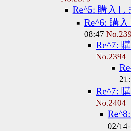
Re^5: 購入
Re^6: 
08:47
No.23
Re^7
No.2394
R
21
Re^7
No.2404
Re^
02/14