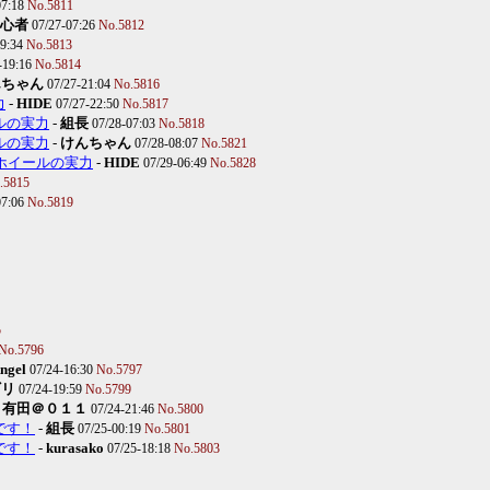
07:18
No.5811
心者
07/27-07:26
No.5812
09:34
No.5813
-19:16
No.5814
んちゃん
07/27-21:04
No.5816
力
-
HIDE
07/27-22:50
No.5817
ールの実力
-
組長
07/28-07:03
No.5818
ールの実力
-
けんちゃん
07/28-08:07
No.5821
ルミホイールの実力
-
HIDE
07/29-06:49
No.5828
.5815
07:06
No.5819
5
No.5796
ngel
07/24-16:30
No.5797
ギリ
07/24-19:59
No.5799
-
有田＠０１１
07/24-21:46
No.5800
問です！
-
組長
07/25-00:19
No.5801
問です！
-
kurasako
07/25-18:18
No.5803