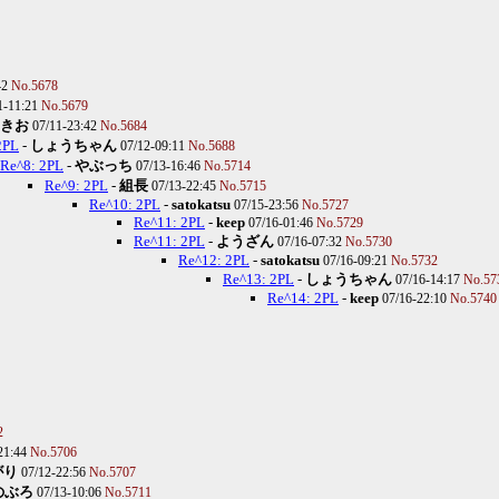
42
No.5678
1-11:21
No.5679
きお
07/11-23:42
No.5684
2PL
-
しょうちゃん
07/12-09:11
No.5688
Re^8: 2PL
-
やぶっち
07/13-16:46
No.5714
Re^9: 2PL
-
組長
07/13-22:45
No.5715
Re^10: 2PL
-
satokatsu
07/15-23:56
No.5727
Re^11: 2PL
-
keep
07/16-01:46
No.5729
Re^11: 2PL
-
ようざん
07/16-07:32
No.5730
Re^12: 2PL
-
satokatsu
07/16-09:21
No.5732
Re^13: 2PL
-
しょうちゃん
07/16-14:17
No.57
Re^14: 2PL
-
keep
07/16-22:10
No.5740
2
21:44
No.5706
がり
07/12-22:56
No.5707
のぶろ
07/13-10:06
No.5711