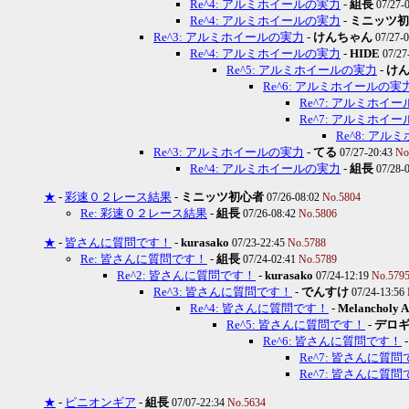
Re^4: アルミホイールの実力
-
組長
07/27-
Re^4: アルミホイールの実力
-
ミニッツ初
Re^3: アルミホイールの実力
-
けんちゃん
07/27-
Re^4: アルミホイールの実力
-
HIDE
07/27
Re^5: アルミホイールの実力
-
け
Re^6: アルミホイールの実
Re^7: アルミホイ
Re^7: アルミホイ
Re^8: ア
Re^3: アルミホイールの実力
-
てる
07/27-20:43
No
Re^4: アルミホイールの実力
-
組長
07/28-
★
-
彩速０２レース結果
-
ミニッツ初心者
07/26-08:02
No.5804
Re: 彩速０２レース結果
-
組長
07/26-08:42
No.5806
★
-
皆さんに質問です！
-
kurasako
07/23-22:45
No.5788
Re: 皆さんに質問です！
-
組長
07/24-02:41
No.5789
Re^2: 皆さんに質問です！
-
kurasako
07/24-12:19
No.579
Re^3: 皆さんに質問です！
-
でんすけ
07/24-13:56
Re^4: 皆さんに質問です！
-
Melancholy A
Re^5: 皆さんに質問です！
-
デロ
Re^6: 皆さんに質問です！
Re^7: 皆さんに質
Re^7: 皆さんに質
★
-
ピニオンギア
-
組長
07/07-22:34
No.5634