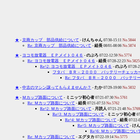
★
-
京商カップ 部品供給について
-
けんちゃん
07/30-15:11
No.5844
Re: 京商カップ 部品供給について
-
組長
08/01-08:06
No.5874
★
-
ヨコモ放電器 ＥＰメイト０４６
-
のぶろ
07/22-12:59
No.5774
Re: ヨコモ放電器 ＥＰメイト０４６
-
組長
07/28-22:23
No.5825
Re^2: ヨコモ放電器 ＥＰメイト０４６
-
のぶろ
07/28-
フタバ ＢＲ－２０００ バッテリーチェッカ
Re: フタバ ＢＲ－２０００ バッテリ
★
-
中古のマシン譲ってもらえませんか？
-
たか
07/29-19:00
No.5832
★
-
Ｍカップ路面について
-
ミニッツ初心者
07/21-07:30
No.5761
Re: Ｍカップ路面について
-
組長
07/21-07:53
No.5762
Re^2: Ｍカップ路面について
-
月読人
07/21-21:48
No.5769
Re^3: Ｍカップ路面について
-
ミニッツ初心者
0
Re^4: Ｍカップ路面について
-
組長
07/22-
Re^5: Ｍカップ路面について
-
け
Re^6: Ｍカップ路面につい
Re: Ｍカップ路面について
-
エグタカ
07/22-19:14
No.5775