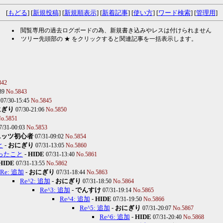
[
もどる
] [
新規投稿
] [
新規順表示
] [
新着記事
] [
使い方
] [
ワード検索
] [
管理用
]
閲覧専用の過去ログボードの為、新規書き込みやレスは付けられません
ツリー先頭部の ★ をクリックすると関連記事を一括表示します。
842
:39
No.5843
07/30-15:45
No.5845
にぎり
07/30-21:06
No.5850
o.5851
7/31-00:03
No.5853
ニッツ初心者
07/31-09:02
No.5854
と
-
おにぎり
07/31-13:05
No.5860
なったこと
-
HIDE
07/31-13:40
No.5861
HIDE
07/31-13:55
No.5862
Re: 追加
-
おにぎり
07/31-18:44
No.5863
Re^2: 追加
-
おにぎり
07/31-18:50
No.5864
Re^3: 追加
-
でんすけ
07/31-19:14
No.5865
Re^4: 追加
-
HIDE
07/31-19:50
No.5866
Re^5: 追加
-
おにぎり
07/31-20:07
No.5867
Re^6: 追加
-
HIDE
07/31-20:40
No.5868