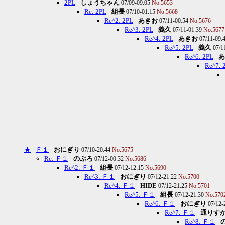
2PL
-
しょうちゃん
07/09-09:05
No.5653
Re: 2PL
-
組長
07/10-01:15
No.5668
Re^2: 2PL
-
あきお
07/11-00:54
No.5676
Re^3: 2PL
-
義久
07/11-01:39
No.5677
Re^4: 2PL
-
あきお
07/11-09:
Re^5: 2PL
-
義久
07/1
Re^6: 2PL
-
あ
Re^7: 
★
-
Ｆ１
-
おにぎり
07/10-20:44
No.5675
Re: Ｆ１
-
のぶろ
07/12-00:32
No.5686
Re^2: Ｆ１
-
組長
07/12-12:15
No.5690
Re^3: Ｆ１
-
おにぎり
07/12-21:22
No.5700
Re^4: Ｆ１
-
HIDE
07/12-21:25
No.5701
Re^5: Ｆ１
-
組長
07/12-21:30
No.570
Re^6: Ｆ１
-
おにぎり
07/12-
Re^7: Ｆ１
-
通りす
Re^8: Ｆ１
-