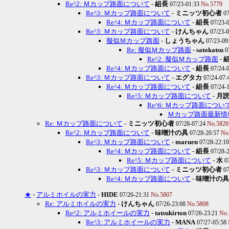
Re^2: Ｍカップ路面について
-
組長
07/23-01:33
No.5779
Re^3: Ｍカップ路面について
-
ミニッツ初心者
0
Re^4: Ｍカップ路面について
-
組長
07/23-
Re^3: Ｍカップ路面について
-
けんちゃん
07/23-
擬似Ｍカップ路面
-
しょうちゃん
07/23-09
Re: 擬似Ｍカップ路面
-
satokatsu
0
Re^2: 擬似Ｍカップ路面
-
Re^4: Ｍカップ路面について
-
組長
07/24-
Re^3: Ｍカップ路面について
-
エグタカ
07/24-07:
Re^4: Ｍカップ路面について
-
組長
07/24-
Re^5: Ｍカップ路面について
-
月
Re^6: Ｍカップ路面につい
Ｍカップ路面最新情
Re: Ｍカップ路面について
-
ミニッツ初心者
07/28-07:24
No.5820
Re^2: Ｍカップ路面について
-
味噌汁の具
07/28-20:57
No
Re^3: Ｍカップ路面について
-
maruen
07/28-22:1
Re^4: Ｍカップ路面について
-
組長
07/28-
Re^5: Ｍカップ路面について
-
水
0
Re^3: Ｍカップ路面について
-
ミニッツ初心者
0
Re^4: Ｍカップ路面について
-
味噌汁の具
★
-
アルミホイルの実力
-
HIDE
07/26-21:31
No.5807
Re: アルミホイルの実力
-
けんちゃん
07/26-23:08
No.5808
Re^2: アルミホイールの実力
-
tatsukirton
07/26-23:21
No.
Re^3: アルミホイールの実力
-
MANA
07/27-05:58