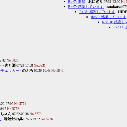
Re^7: 追加
-
おにぎり
07/31-22:00
No.
Re^7: 感謝しています
-
satokatsu
07
Re^8: 感謝しています
-
HID
Re^9: 感謝しています
Re^10: 感謝
Re^11
22:42
No.5826
ー
-
肉と酒
07/29-17:58
No.5831
ーチェッカー
-
のぶろ
07/30-10:43
No.5840
7/22-07:02
No.5771
08:17
No.5772
んちゃん
07/22-09:36
No.5773
て
-
味噌汁の具
07/22-19:32
No.5776