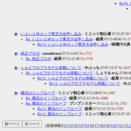
Re^9:
★
-
いよいよＭカップ東京大会申し込み
-
ミニッツ初心者
07/15-07:26
Re: いよいよＭカップ東京大会申し込み
-
組長
07/15-08:06
No.57
Re^2: いよいよＭカップ東京大会申し込み
-
味噌汁の具
★
-
純正プロポ
-
tatsukirton
07/13-14:01
No.5712
Re: 純正プロポ
-
組長
07/13-22:48
No.5716
★
-
シルビアのプラモデル搭載について
-
やぶっち
07/07-23:37
No.5637
Re: シルビアのプラモデル搭載について
-
しょうちゃん
07/09-0
Re^2: シルビアのプラモデル搭載について
-
組長
07/10-
Re^3: シルビアのプラモデル搭載について
-
やぶ
★
-
横浜のインプルーブ
-
ミニッツ初心者
07/12-08:01
No.5687
Re: 横浜のインプルーブ
-
組長
07/12-12:14
No.5689
Re: 横浜のインプルーブ
-
ブンブンスター
07/12-21:31
No.5703
Re^2: 横浜のインプルーブ
-
組長
07/12-21:33
No.5705
Re^2: 横浜のインプルーブ
-
ミニッツ初心者
07/13-07:19
[直接移動] [
1
] [
2
] [
3
] [
4
] [
5
] [
6
] [
7
] [
8
] [
9
] [
10
] [
11
] [
12