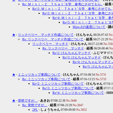
Re: Ｍｉｎｉ－Ｚ Ｔｈａｔ’Ｓ学 参考にさせてもら..
-
組長
Re^2: Ｍｉｎｉ－Ｚ Ｔｈａｔ’Ｓ学 参考にさせても..
Re^3: Ｍｉｎｉ－Ｚ Ｔｈａｔ’Ｓ学 参考にさせ
Re^4: Ｍｉｎｉ－Ｚ Ｔｈａｔ’Ｓ学 参
Re^5: Ｍｉｎｉ－Ｚ Ｔｈａｔ’
Mini-Zの速度について
-
謎
★
-
リックベリー マッチド作成について
-
けんちゃん
06/26-07:43
No
Re: リックベリー マッチド作成について
-
組長
06/27-21:29
No
リックベリー マッチド
-
けんちゃん
06/27-22:06
No.550
Re: リックベリー マッチド
-
組長
06/28-08:46
No
Re^2: けんちゃんマッチド
-
ふじママ
07/1
Re^3: けんちゃんマッチド
-
けん
Re^4: けんちゃんマッチ
Re^5: けんちゃ
★
-
ミニッツカップ車両について
-
けんちゃん
07/16-08:54
No.5731
Re: ミニッツカップ車両について
-
組長
07/16-13:25
No.5733
Re^2: ミニッツカップ車両について
-
けんちゃん
07/16-
Re^3: ミニッツカップ車両について
-
組長
07/17-
Re^4: ミニッツカップ車両について
-
HID
★
-
突然ですが…
-
あきお
07/08-22:38
No.5646
Re: 突然ですが…
-
組長
07/08-23:29
No.5647
2PL
-
しょうちゃん
07/09-09:00
No.5652