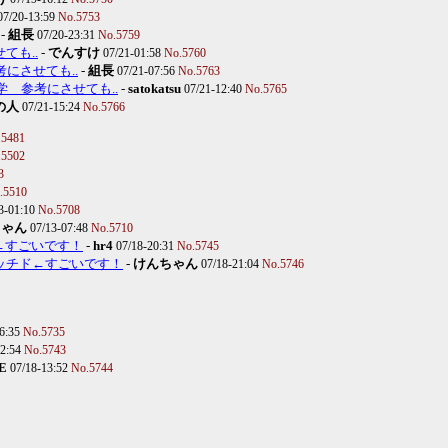
07/20-13:59
No.5753
-
組長
07/20-23:31
No.5759
ても..
-
でんすけ
07/21-01:58
No.5760
考にさせても..
-
組長
07/21-07:56
No.5763
Ｓ学 参考にさせても..
-
satokatsu
07/21-12:40
No.5765
の人
07/21-15:24
No.5766
.5481
.5502
3
.5510
3-01:10
No.5708
ちゃん
07/13-07:48
No.5710
ド←すごいです！
-
hr4
07/18-20:31
No.5745
んマッチド←すごいです！
-
けんちゃん
07/18-21:04
No.5746
16:35
No.5735
12:54
No.5743
E
07/18-13:52
No.5744