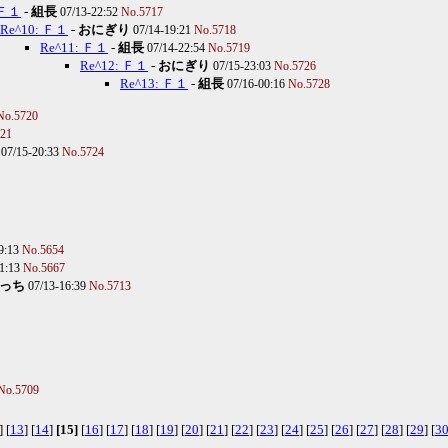
 Ｆ１
-
組長
07/13-22:52
No.5717
Re^10: Ｆ１
-
おにぎり
07/14-19:21
No.5718
Re^11: Ｆ１
-
組長
07/14-22:54
No.5719
Re^12: Ｆ１
-
おにぎり
07/15-23:03
No.5726
Re^13: Ｆ１
-
組長
07/16-00:16
No.5728
No.5720
21
07/15-20:33
No.5724
9:13
No.5654
01:13
No.5667
っち
07/13-16:39
No.5713
No.5709
] [
13
] [
14
]
[15]
[
16
] [
17
] [
18
] [
19
] [
20
] [
21
] [
22
] [
23
] [
24
] [
25
] [
26
] [
27
] [
28
] [
29
] [
3