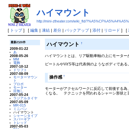
ハイマウント
http://mini-ztheater.com/wiki_fld/?%A5%CF%A5%A
[
トップ
] [
編集
|
凍結
|
差分
|
バックアップ
|
添付
|
リロード
] [
最新の20件
ハイマウント
†
2009-01-22
あ
ハイマウントとは、リア駆動車軸の上にモーター
2008-05-26
MM
電飾
ビートルやVit'S等は代表例のようなボディである
2007-10-12
ドリフト
2007-08-09
†
操作感
モーターマウン
ト
プロポ
モーター
モーターがアクセルワークに反応して前後する為
目無し
くなる。 テクニックを問われるシャーシ形状と
2007-05-24
ラジアルタイヤ
2007-05-09
MR-015
ミニバン
ハイマウント
シャーシタイプ
スパーギア
トレッド
2007-05-03