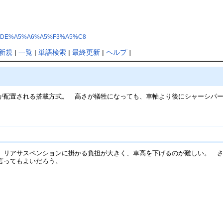
4%A5%DE%A5%A6%A5%F3%A5%C8
新規
|
一覧
|
単語検索
|
最終更新
|
ヘルプ
]
が配置される搭載方式。 高さが犠牲になっても、車軸より後にシャーシパ
。
、リアサスペンションに掛かる負担が大きく、車高を下げるのが難しい。 
言ってもよいだろう。