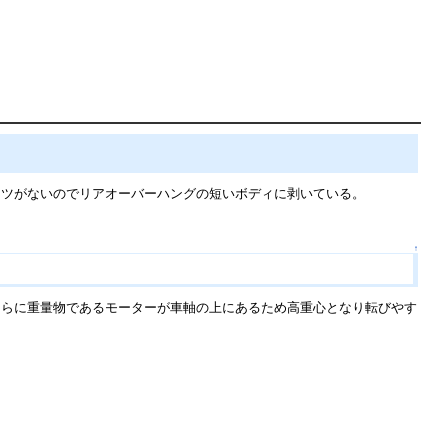
ーツがないのでリアオーバーハングの短いボディに剥いている。
↑
さらに重量物であるモーターが車軸の上にあるため高重心となり転びやす