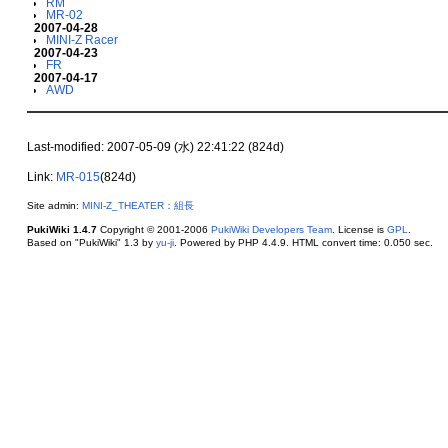
RM
MR-02
2007-04-28
MINI-Z Racer
2007-04-23
FR
2007-04-17
AWD
Last-modified: 2007-05-09 (水) 22:41:22 (824d)
Link:
MR-015
(824d)
Site admin:
MINI-Z_THEATER：組長
PukiWiki 1.4.7
Copyright © 2001-2006
PukiWiki Developers Team
. License is
GPL
.
Based on "PukiWiki" 1.3 by
yu-ji
. Powered by PHP 4.4.9. HTML convert time: 0.050 sec.