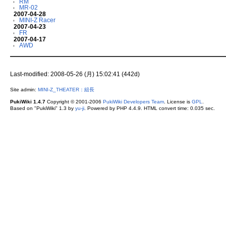
RM
MR-02
2007-04-28
MINI-Z Racer
2007-04-23
FR
2007-04-17
AWD
Last-modified: 2008-05-26 (月) 15:02:41 (442d)
Site admin:
MINI-Z_THEATER：組長
PukiWiki 1.4.7
Copyright © 2001-2006
PukiWiki Developers Team
. License is
GPL
.
Based on "PukiWiki" 1.3 by
yu-ji
. Powered by PHP 4.4.9. HTML convert time: 0.035 sec.