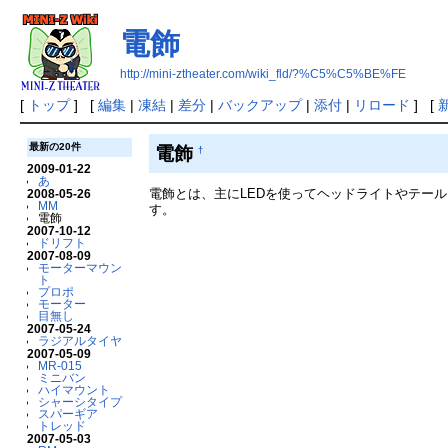
電飾
http://mini-ztheater.com/wiki_fld/?%C5%C5%BE%FE
[
トップ
] [
編集
|
凍結
|
差分
|
バックアップ
|
添付
|
リロード
] [
最新の20件
電飾
†
2009-01-22
あ
電飾とは、主にLEDを使ってヘッドライトやテー
2008-05-26
MM
す。
電飾
2007-10-12
ドリフト
2007-08-09
モーターマウン
ト
プロポ
モーター
目無し
2007-05-24
ラジアルタイヤ
2007-05-09
MR-015
ミニバン
ハイマウント
シャーシタイプ
スパーギア
トレッド
2007-05-03