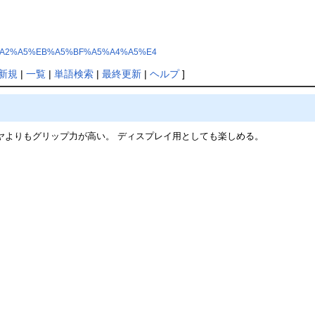
B8%A5%A2%A5%EB%A5%BF%A5%A4%A5%E4
新規
|
一覧
|
単語検索
|
最終更新
|
ヘルプ
]
ヤよりもグリップ力が高い。 ディスプレイ用としても楽しめる。