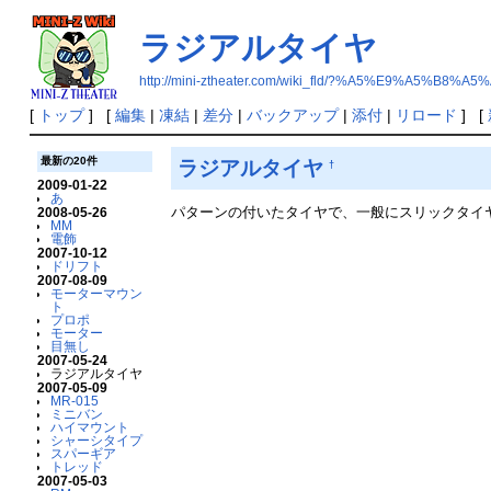
ラジアルタイヤ
http://mini-ztheater.com/wiki_fld/?%A5%E9%A5%
[
トップ
] [
編集
|
凍結
|
差分
|
バックアップ
|
添付
|
リロード
] [
最新の20件
ラジアルタイヤ
†
2009-01-22
あ
パターンの付いたタイヤで、一般にスリックタイ
2008-05-26
MM
電飾
2007-10-12
ドリフト
2007-08-09
モーターマウン
ト
プロポ
モーター
目無し
2007-05-24
ラジアルタイヤ
2007-05-09
MR-015
ミニバン
ハイマウント
シャーシタイプ
スパーギア
トレッド
2007-05-03